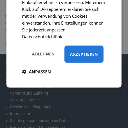
Einkaufserlebnis zu verbessern. Mit einem
Die Rückfahrkamera ist geeignet für:
Klick auf „Akzeptieren“ erklären Sie sich
mit der Verwendung von Cookies
Fahrzeuge ohne drittes Bremslicht
einverstanden. Ihre Einstellungen können
Wohnmobile
Sie jederzeit anpassen.
Lieferwagen
Datenschutzrichtlinie
Einsatzfahrzeuge
Busse
TECHNISCHE INFORMATIONEN
Spezialfahrzeuge
ABLEHNEN
AKZEPTIEREN
Informationen
ANPASSEN
Kontakt
Häufig gestellte Fragen
Warum bei uns einkaufen
Versand und Zahlung
So kaufen Sie ein
Geschäftsbedingungen
Impressum
Schutz personenbezogener Daten
Reklamation und Rücksendung