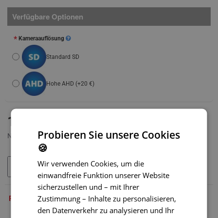
Verfügbare Optionen
Kameraauflösung
Standard SD
Hohe AHD
(+20 €)
AUF LAGER
144,90 €
MODELL:
BC-030
Probieren Sie unsere Cookies
Netto 120,75 €
🍪
Wir verwenden Cookies, um die
IN DEN WARENKORB
einwandfreie Funktion unserer Website
sicherzustellen und – mit Ihrer
PRODUKTBESCHREIBUNG
Zustimmung – Inhalte zu personalisieren,
den Datenverkehr zu analysieren und Ihr