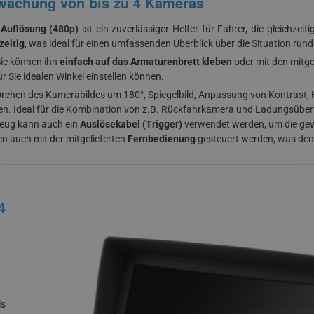
rwachung von bis zu 4 Kameras
Auflösung (480p)
ist ein zuverlässiger Helfer für Fahrer, die gleichz
zeitig
, was ideal für einen umfassenden Überblick über die Situation run
Sie können ihn
einfach auf das Armaturenbrett kleben
oder mit den mitge
r Sie idealen Winkel einstellen können.
Drehen des Kamerabildes um 180°, Spiegelbild, Anpassung von Kontrast, H
en. Ideal für die Kombination von z.B. Rückfahrkamera und Ladungsübe
zeug kann auch ein
Auslösekabel (Trigger)
verwendet werden, um die ge
 auch mit der mitgelieferten
Fernbedienung
gesteuert werden, was den 
4
ls