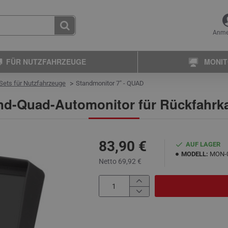
Anme
FÜR NUTZFAHRZEUGE
MONI
ets für Nutzfahrzeuge
Standmonitor 7″ - QUAD
and-Quad-Automonitor für Rückfahrk
83,90 €
AUF LAGER
MODELL:
MON-
Netto 69,92 €