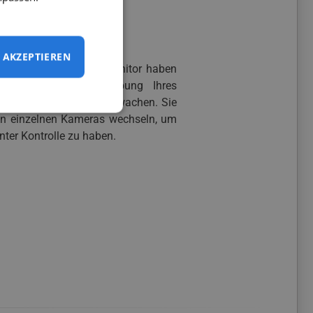
meras gleichzeitig
AKZEPTIEREN
u 4 Kameras an den Monitor haben
rblick über die Umgebung Ihres
meras gleichzeitig überwachen. Sie
n einzelnen Kameras wechseln, um
ter Kontrolle zu haben.