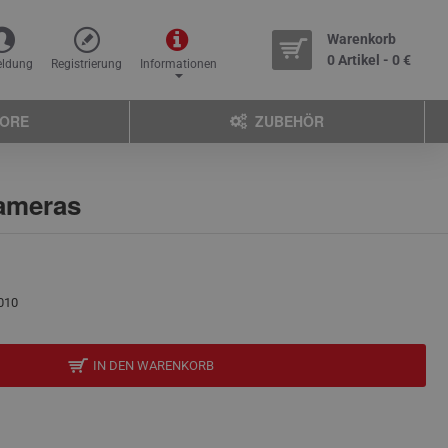
Warenkorb
0 Artikel - 0 €
ldung
Registrierung
Informationen
TORE
ZUBEHÖR
ameras
010
IN DEN WARENKORB