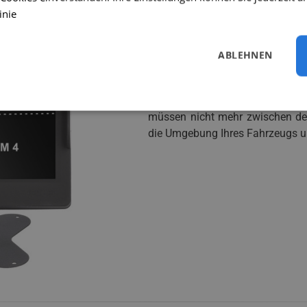
inie
Anzeige von bis zu 4 Ka
ABLEHNEN
Durch den Anschluss von bis z
Sie einen vollständigen Übe
Fahrzeugs und können alle 4 Ka
müssen nicht mehr zwischen de
die Umgebung Ihres Fahrzeugs un