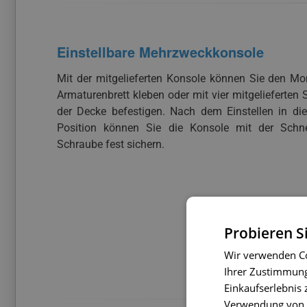
Einstellbare Mehrzweckkonsole
Mit der mitgelieferten Konsole können Sie den Mo
Armaturenbrett kleben oder mit vier mitgelieferten
der Decke befestigen. Nach dem Einstellen in di
Position können Sie die Konsole mit der Schnel
Schraube fest sichern.
Probieren S
Wir verwenden Co
Ihrer Zustimmung 
Einkaufserlebnis 
Verwendung von C