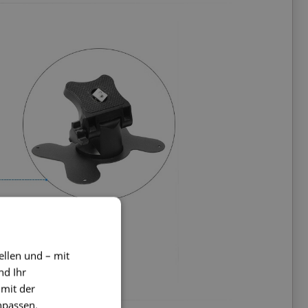
ellen und – mit
nd Ihr
 mit der
npassen.