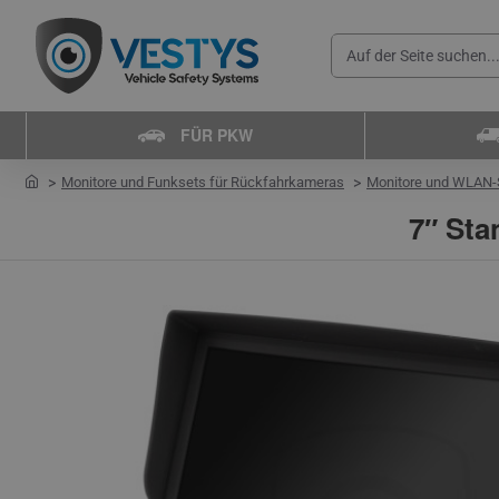
Auf
der
Seite
FÜR PKW
suchen...
home
Monitore und Funksets für Rückfahrkameras
Monitore und WLAN-S
7″ St