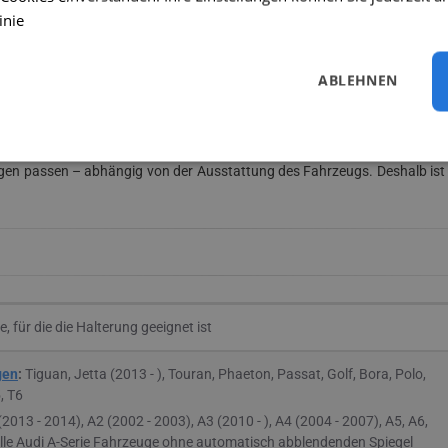
inie
ie mit dem Stecker an den Monitor an. Die andere Seite schließen Sie wie 
ABLEHNEN
ra
 passen – abhängig von der Ausstattung des Fahrzeugs. Deshalb ist es
, für die die Halterung geeignet ist
gen
:
Tiguan, Jetta (2013 - ), Touran, Phaeton, Passat, Golf, Bora, Polo,
, T6
(2013 - 2014), A2 (2002 - 2003), A3 (2010 - ), A4 (2004 - 2007), A5, A6,
alle Audi A-Serie Fahrzeuge ohne automatisch abblendenden Spiegel