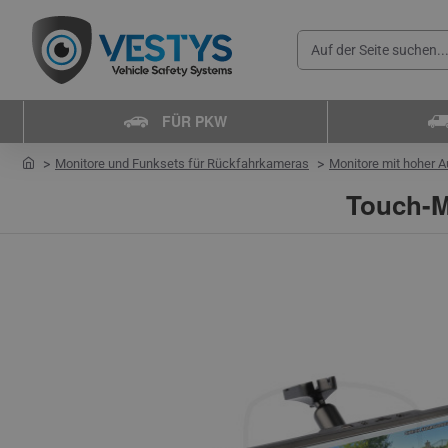
Auf
der
Seite
FÜR PKW
suchen...
home
Monitore und Funksets für Rückfahrkameras
Monitore mit hoher 
Touch-M