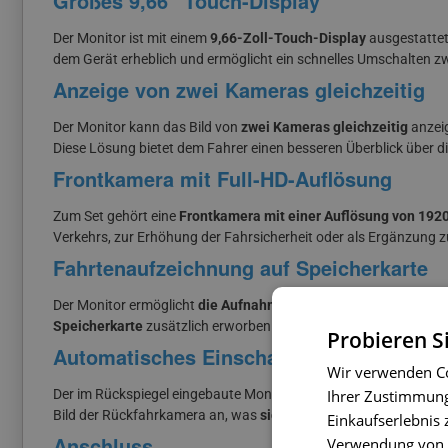
Großes 9,66″ Touch-Display
Der Monitor ist mit einem
9,66-Zoll-Touch-Display
ausgestattet,
dem Gerät erheblich und ermöglicht ein schnelles Umschalten z
Anzeige von zwei Kameras gleichzeitig
Der Monitor kann das Bild von
zwei Kameras gleichzeitig
anzeig
Diese Lösung bietet dem Fahrer einen besseren Überblick über d
Frontkamera mit Full-HD-Auflösung
Zum Set gehört eine
Frontkamera mit einer Auflösung von 1920
Verkehrs, zur Erhöhung der Fahrsicherheit oder als Ergänzung
Fahrtenaufzeichnung auf Speicherkarte
Der Monitor ermöglicht
die Aufnahme von Video während der F
Speicherkarte
zusätzlich erworben werden, auf der die Videos 
Probieren S
Automatisches Einschalten beim Einleg
Wir verwenden Co
Ihrer Zustimmung 
Der im Rückspiegel eingebaute Monitor funktioniert während der
Bild der Rückfahrkamera an, was
sicheres und komfortables E
Einkaufserlebnis 
Anschluss
Verwendung von C