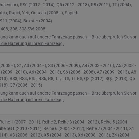
nsensor), RS6 (2012 - 2014), Q5 (2012 - 2018), R8 (2012), TT (2004),
bia, Rapid, Yeti, Octavia (2008 - ), Superb
911 (2004), Boxster (2004)
:
408, 308, 308 SW, 2008
rung kann auch auf andere Fahrzeuge passen – Bitte überprüfen Sie vor
die Halterung in Ihrem Fahrzeug.
(2008 - ),
S1,
A3 (2004 - ),
S3 (2006 - 2009),
A4 (2003 - 2010),
A5 (2008 -
 (2009 - 2010),
A6 (2004 - 2013),
S6 (2006 - 2008),
A7 (2009 - 2013),
A8
013),
RS3, RS4, RS5, RS6, R8, T
T, TTS, TT RS,
Q3 (2012),
SQ5 (2013),
Q5
018),
Q7 (2006 - 2015)
rung kann auch auf andere Fahrzeuge passen – Bitte überprüfen Sie vor
die Halterung in Ihrem Fahrzeug.
 Reihe 1 (2007 - 2011),
Reihe
2,
Reihe
3 (2004 - 2012),
Reihe
5 (2004 -
ihe
5GT (2010 - 2011),
Reihe
6 (2004 - 2012),
Reihe
7 (2004 - 2011), X1
014), X3 (2006 - 2012), X5 (2004 - 2013), X6 (2008 - 2013), Z4 (2004 -