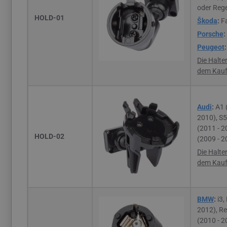
oder Rege
HOLD-01
Škoda
:
Fa
Porsche
:
Peugeot
Die Halte
dem Kauf 
Audi
:
A1 
2010), S5
(2011 - 2
HOLD-02
(2009 - 2
Die Halte
dem Kauf 
BMW
:
i3,
2012),
Re
(2010 - 2