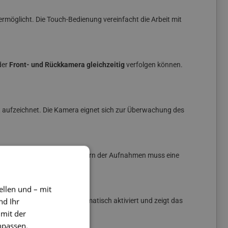
ermöglicht. Die Touch-Bedienung vereinfacht die Arbeit mit
der
Front- und Rückkamera gleichzeitig
verfolgen können.
t aufzeichnet. Die Kamera eignet sich zur Überwachung des
tzlich sein kann. Zum Speichern der Aufnahmen muss eine
ellen und – mit
nd Ihr
angs wird der Monitor automatisch aktiviert und zeigt das
 mit der
npassen.