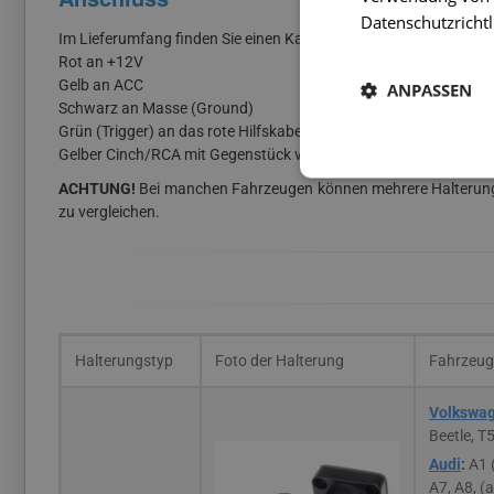
Datenschutzrichtl
Im Lieferumfang finden Sie einen Kabelbaum – diesen schließen S
Rot an +12V
Gelb an ACC
ANPASSEN
Schwarz an Masse (Ground)
Grün (Trigger) an das rote Hilfskabel des Videokabels zur Kame
Gelber Cinch/RCA mit Gegenstück von der Kamera
ACHTUNG!
Bei manchen Fahrzeugen können mehrere Halterungen
zu vergleichen.
Halterungstyp
Foto der Halterung
Fahrzeuge
Volkswa
Beetle, T5
Audi
:
A1 
A7, A8, (