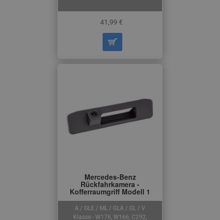
41,99 €
Mercedes-Benz
Rückfahrkamera -
Kofferraumgriff Modell 1
A / GLE / ML / GLA / GL / V
Klasse - W176, W166, C292,