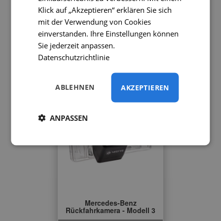
Klick auf „Akzeptieren“ erklären Sie sich
Vito 3 mit Flügeltüren - von
mit der Verwendung von Cookies
2014
einverstanden. Ihre Einstellungen können
Sie jederzeit anpassen.
101,90 €
Datenschutzrichtlinie
ABLEHNEN
AKZEPTIEREN
ANPASSEN
Mercedes-Benz
Rückfahrkamera - Modell 3