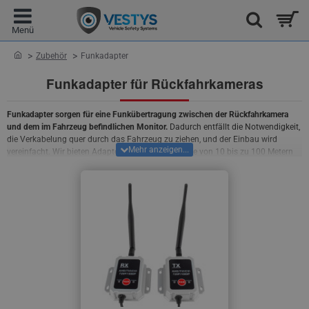
home
Zubehör
Funkadapter
Funkadapter für Rückfahrkameras
Funkadapter sorgen für eine Funkübertragung zwischen der Rückfahrkamera
und dem im Fahrzeug befindlichen Monitor.
Dadurch entfällt die Notwendigkeit,
die Verkabelung quer durch das Fahrzeug zu ziehen, und der Einbau wird
vereinfacht. Wir bieten Adapter mit einer Reichweite von 10 bis zu 100 Metern
an. Daher werden sie häufig von Besitzern von Personen- und Nutzfahrzeugen
gewählt. WLAN sorgt für eine zuverlässige Verbindung und während der
Nutzung bemerken Sie nicht einmal eine verminderte Bildqualität im Vergleich
zu einer Kabelverbindung.
Mit unseren WLAN-Sets können Sie
Kameras
und
Monitore
sowohl mit Standard- als auch mit höherer AHD-Auflösung verbinden.
Mit der ausführlichen mitgelieferten Anleitung kann jeder das WLAN-Set
installieren.
WLAN-Sets können mit allen von uns angebotenen
Rückfahrkameras und Monitoren verbunden werden.