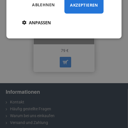
ABLEHNEN
AKZEPTIEREN
WLAN-
Funkübertragungsadapter
für Rückfahrkamera
ANPASSEN
100m
79 €
Informationen
Kontakt
Häufig gestellte Fragen
Warum bei uns einkaufen
Versand und Zahlung