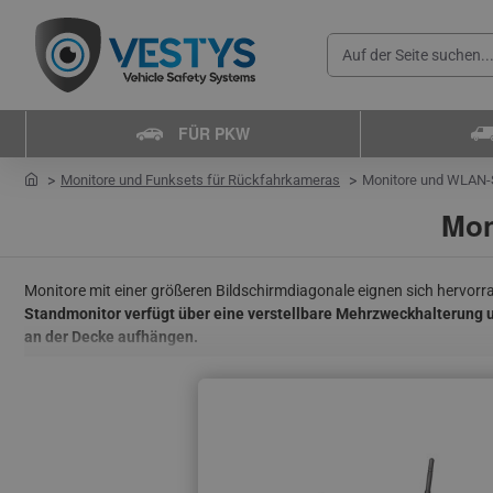
Auf
der
Seite
FÜR PKW
suchen...
home
Monitore und Funksets für Rückfahrkameras
Monitore und WLAN-S
Mon
Monitore mit einer größeren Bildschirmdiagonale eignen sich hervor
Standmonitor verfügt über eine verstellbare Mehrzweckhalterung 
an der Decke aufhängen.
An Monitore für Nutzfahrzeuge können je nach gewähltem Modell 
eines
Monitors mit der Möglichkeit der Bildaufteilung (sog. Quad-Mo
Bildschirms wählen.
Monitore für Nutzfahrzeuge werden z.B. in Lkw, Transportern, Woh
Standardauflösungen und höhere AHD-Auflösungen zur Verfügung. S