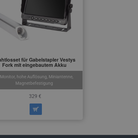
htlosset für Gabelstapler Vestys
Fork mit eingebautem Akku
-Monitor, hohe Auflösung, Miniantenne,
Magnetbefestigung
329 €