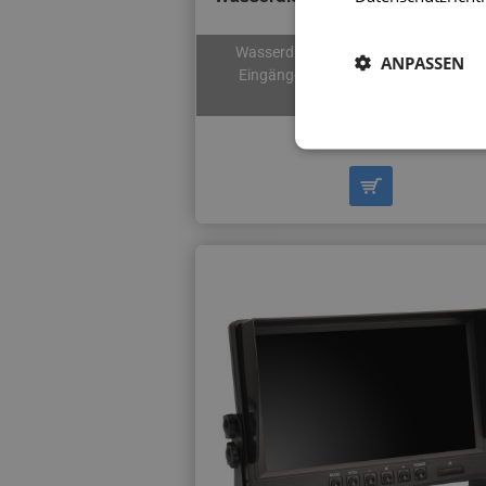
7″
Wasserdicht / Hohe Auflösung / 4-PI
ANPASSEN
Eingänge für 3 Kameras / Beleuchtet
Tasten
141,90 €