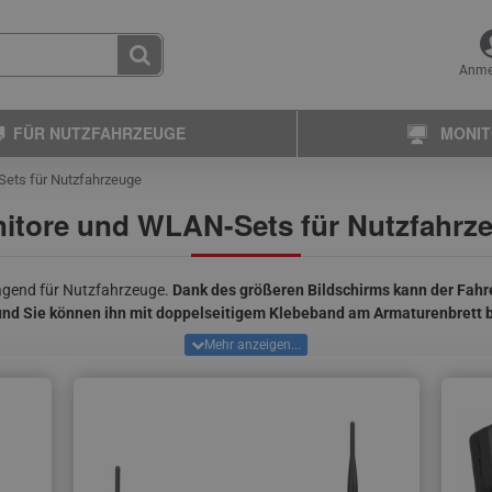
Anme
FÜR NUTZFAHRZEUGE
MONI
ets für Nutzfahrzeuge
itore und WLAN-Sets für Nutzfahrz
ragend für Nutzfahrzeuge.
Dank des größeren Bildschirms kann der Fahr
und Sie können ihn mit doppelseitigem Klebeband am Armaturenbrett 
zwei bis vier Kameras angeschlossen werden.
Wenn Sie sich mehr als ei
nitor) nachzudenken
.
Bei der Anzeige von Kameras auf diesem Monitor 
nwägen, Bussen, Traktoren, Erntemaschinen und dergleichen eingesetz
ie können jede
Nutzfahrzeugkamera
aus unserem Angebot an alle von 