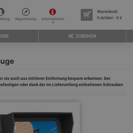
Warenkorb
0 Artikel - 0 €
ldung
Registrierung
Informationen
TORE
ZUBEHÖR
euge
er sie auch aus mittlerer Entfernung bequem erkennen. Der
befestigen oder dank der im Lieferumfang enthaltenen Schrauben
ne Kamera besorgen möchten, empfehlen wir Ihnen, über den Kauf
können Sie zwischen mehreren Möglichkeiten zur Aufteilung des
t.
Wir bieten Monitore in verschiedenen Größen an. Es stehen
uns angebotenen
Monitore
anschließen.