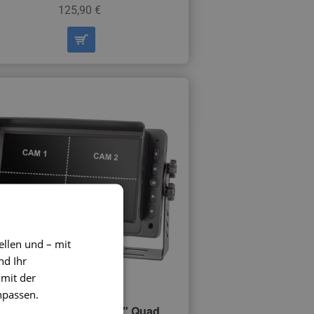
125,90 €
ellen und – mit
nd Ihr
 mit der
npassen.
Monitor VESTYS AHD 7″ Quad