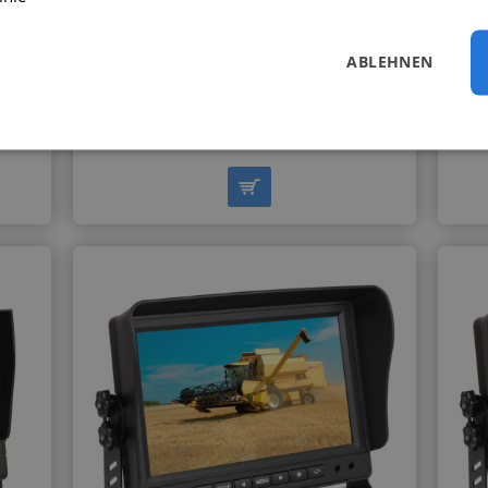
N-
ABLEHNEN
Standardauflösung / Anzeige mehrerer
e
Kameras gleichzeitig / für 4 Kameras
83,90 €