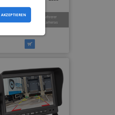
AKZEPTIEREN
Hohe Auflösung / Anzeige mehrerer
Kameras gleichzeitig / für 4 Kameras
135,90 €