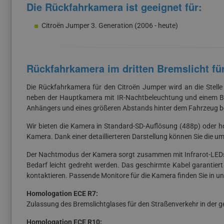
Die Rückfahrkamera ist geeignet für:
Citroën Jumper 3. Generation (2006 - heute)
Rückfahrkamera im dritten Bremslicht fü
Die Rückfahrkamera für den Citroën Jumper wird an die Stelle
neben der Hauptkamera mit IR-Nachtbeleuchtung und einem Bli
Anhängers und eines größeren Abstands hinter dem Fahrzeug 
Wir bieten die Kamera in Standard-SD-Auflösung (488p) oder ho
Kamera. Dank einer detaillierteren Darstellung können Sie die um
Der Nachtmodus der Kamera sorgt zusammen mit Infrarot-LEDs f
Bedarf leicht gedreht werden. Das geschirmte Kabel garantiert
kontaktieren. Passende Monitore für die Kamera finden Sie in 
Homologation ECE R7:
Zulassung des Bremslichtglases für den Straßenverkehr in der 
Homologation ECE R10: