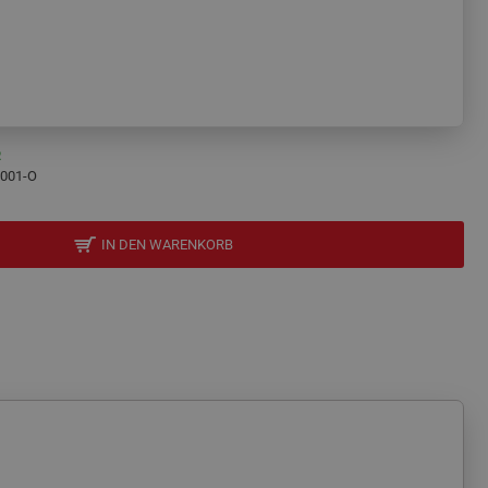
R
-001-O
IN DEN WARENKORB