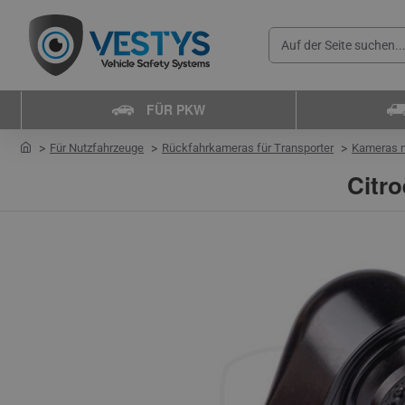
Auf
der
Seite
FÜR PKW
suchen...
home
Für Nutzfahrzeuge
Rückfahrkameras für Transporter
Kameras n
Citro