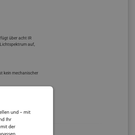
fügt über acht IR
 Lichtspektrum auf,
ist kein mechanischer
). Im Lieferumfang
sind. Diese Kabel mit
ellen und – mit
nd Ihr
 mit der
npassen.