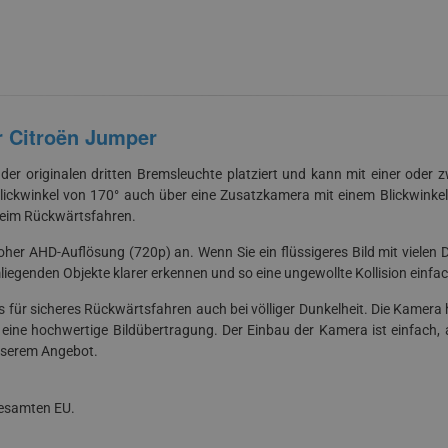
r Citroën Jumper
 der originalen dritten Bremsleuchte platziert und kann mit einer oder
ckwinkel von 170° auch über eine Zusatzkamera mit einem Blickwinkel
beim Rückwärtsfahren.
her AHD-Auflösung (720p) an. Wenn Sie ein flüssigeres Bild mit vielen 
liegenden Objekte klarer erkennen und so eine ungewollte Kollision einfa
ür sicheres Rückwärtsfahren auch bei völliger Dunkelheit. Die Kamera 
 eine hochwertige Bildübertragung. Der Einbau der Kamera ist einfach, 
unserem Angebot.
gesamten EU.