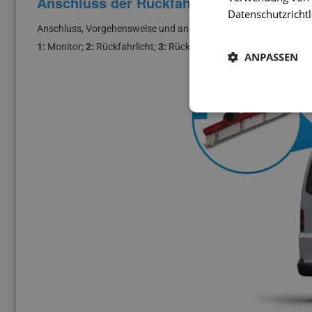
Anschluss der Rückfahrkamera
Datenschutzrichtl
Anschluss, Vorgehensweise und anschauliche Anschlusspläne der
1:
Monitor;
2:
Rückfahrlicht;
3:
Rückfahrkamera
ANPASSEN