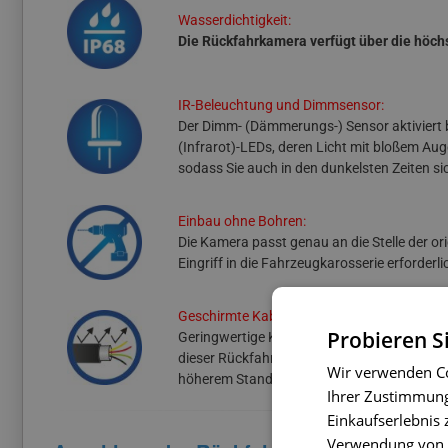
Wasserdichtigkeit:
Die Rückfahrkamera verfügt über die höch
IR-Beleuchtung und Dimmsensor:
Der Dimm- (Dämmerungs-) Sensor aktiviert be
(Infrarot)-LEDs, deren Licht mit bloßem Aug
sodass Sie auch in den dunkelsten Zeiten s
Einbau ohne Bohren:
Die Kamera passt genau an die Stelle der or
Eingriff in die Fahrzeugkarosserie erforderli
Geschirmte Kabel:
Probieren S
Geringwertige Kabel können zu fehlerhafter
dieser Rückfahrkamera sind hochwertige gesc
Wir verwenden Co
höherem Standard eliminieren Umgebungsstö
Ihrer Zustimmung 
Einkaufserlebnis 
Verwendung von C