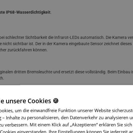
ste IP68-Wasserdichtigkeit
.
i schlechter Sichtbarkeit die Infrarot-LEDs automatisch. Die Kamera ver
e nicht sichtbar ist. Der in der Kamera eingebaute Sensor zeichnet dieses
icher zurückfahren können.
iginalen dritten Bremsleuchte und ersetzt diese vollständig. Beim Einbau 
ch.
ie unsere Cookies 🍪
 Videoübertragung führen (z. B. Flimmern, Streifen auf dem Monitor usw.
hirmte Kabel enthalten, die für eine lange Signalübertragung ausgelegt 
okies, um die einwandfreie Funktion unserer Website sicherzust
rungen und sorgen für ein qualitativ hochwertiges Bild.
– Inhalte zu personalisieren, den Datenverkehr zu analysieren u
zu verbessern. Mit einem Klick auf „Akzeptieren“ erklären Sie sich
ookies einverstanden. Ihre Einstellungen können Sie jederzeit a