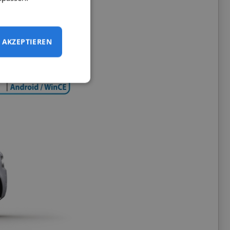
hrkamera beiliegt.
AKZEPTIEREN