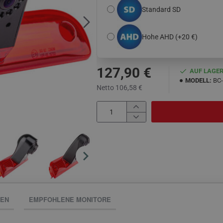
Standard SD
Hohe AHD
(+20 €)
127,90 €
AUF LAGE
MODELL:
BC
Netto 106,58 €
NEN
EMPFOHLENE MONITORE