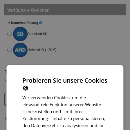
Verfügbare Optionen
Kameraauflösung
Standard SD
Hohe AHD
(+20 €)
AUF LAGER
119 €
MODELL:
BC-008
Probieren Sie unsere Cookies
Netto 99,17 €
🍪
Wir verwenden Cookies, um die
IN DEN WARENKORB
einwandfreie Funktion unserer Website
sicherzustellen und – mit Ihrer
PRODUKTBESCHREIBUNG
Zustimmung – Inhalte zu personalisieren,
den Datenverkehr zu analysieren und Ihr