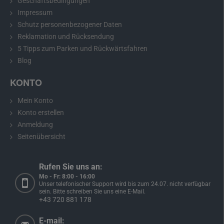
Geschäftsbedingungen
dem gewählten Modell.
Impressum
Schutz personenbezogener Daten
Reklamation und Rücksendung
Rückfahrkamera für Toyota Yaris 2
5 Tipps zum Parken und Rückwärtsfahren
Blog
Die Rückfahrkamera für Toyota Yaris 2
passt genau an die Stelle
Ihrer Nummernschildbeleuchtung. Der Einbau ist einfach und
KONTO
erfolgt ohne mechanische Beschädigung der Fahrzeugkarosserie.
Nach dem Einbau dient die Kamera auch als vollwertige
Mein Konto
Nummernschildbeleuchtung.
Konto erstellen
Sie bauen
die Rückfahrkamera ein und
schließen sie gemäß der
Anmeldung
detaillierten, aber einfachen Anleitung
, die Sie im Paket finden,
an
Seitenübersicht
den Monitor an.
Die Kamera
verfügt über einen vierpoligen Mini-
Anschluss mit einem Durchmesser von nur 6 mm,
sodass Sie sie
ganz einfach durch die Karosserie stecken können. Nach dem
Rufen Sie uns an:
Einlegen des Rückwärtsgangs werden die Kamera und der Monitor
Mo - Fr: 8:00 - 16:00
Unser telefonischer Support wird bis zum 24.07. nicht verfügbar
sofort automatisch aktiviert und Sie können damit sicher
sein. Bitte schreiben Sie uns eine E-Mail.
einparken.
+43 720 881 178
Zur Grundausstattung der Kamera gehören statische
E-mail: