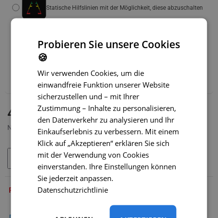
Statische Hilfslinien mit der Möglichkeit, diese abzuschalten
Dynamische Hilfslinien
(+14 €)
Probieren Sie unsere Cookies
🍪
Wir empfehlen außerdem:
Wir verwenden Cookies, um die
WLAN-Adapter für Funkübertragung – SONDERPREIS
(+39 €)
einwandfreie Funktion unserer Website
sicherzustellen und – mit Ihrer
Zustimmung – Inhalte zu personalisieren,
AUF LAGER
41,99 €
MODELL:
SC-084-O
den Datenverkehr zu analysieren und Ihr
Netto 34,99 €
Einkaufserlebnis zu verbessern. Mit einem
Klick auf „Akzeptieren“ erklären Sie sich
mit der Verwendung von Cookies
IN DEN WARENKORB
einverstanden. Ihre Einstellungen können
Sie jederzeit anpassen.
Datenschutzrichtlinie
PRODUKTBESCHREIBUNG
Die Kamera ist für folgende Toyota-Modelle