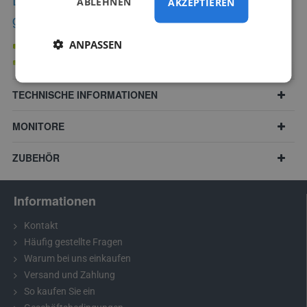
ABLEHNEN
AKZEPTIEREN
geeignet:
ANPASSEN
Yaris 2 (2006 - 2012)
bei gleichen Abmessungen auch andere Modelle
TECHNISCHE INFORMATIONEN
MONITORE
ZUBEHÖR
Informationen
Kontakt
Häufig gestellte Fragen
Warum bei uns einkaufen
Versand und Zahlung
Empfehlung:
Bitte messen Sie vor dem Kauf die Abmessungen
So kaufen Sie ein
Ihrer Nummernschildbeleuchtung und vergleichen Sie diese mit