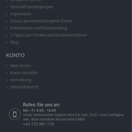
Geschäftsbedingungen
Impressum
Schutz personenbezogener Daten
Reklamation und Rücksendung
5 Tipps zum Parken und Rückwärtsfahren
Empfehlung:
Bitte messen Sie vor dem Kauf die Abmessungen
Blog
Ihrer Nummernschildbeleuchtung und vergleichen Sie diese mit
dem gewählten Modell.
KONTO
Mein Konto
Konto erstellen
Rückfahrkamera für Suzuki Alto, Grand
Anmeldung
Vitara, Jimny, Swift und Splash
Seitenübersicht
Die Rückfahrkamera für Suzuki Alto, Grand Vitara, Jimny, Swift
und Splash
passt genau an die Stelle Ihrer
Rufen Sie uns an:
Nummernschildbeleuchtung. Der Einbau ist einfach und erfolgt
Mo - Fr: 8:00 - 16:00
ohne mechanische Beschädigung der Fahrzeugkarosserie. Nach
Unser telefonischer Support wird bis zum 24.07. nicht verfügbar
dem Einbau dient die Kamera auch als vollwertige
sein. Bitte schreiben Sie uns eine E-Mail.
+43 720 881 178
Nummernschildbeleuchtung.