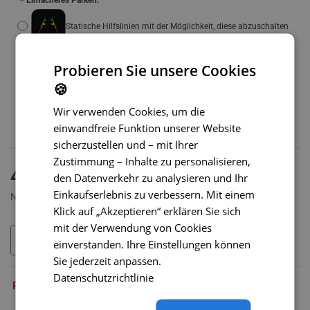
Einfacheres Parken:
Statische Hilfslinien mit der Möglichkeit, diese abzuschalten
Dynamische Hilfslinien
(+14 €)
Probieren Sie unsere Cookies
🍪
Wir empfehlen außerdem:
Wir verwenden Cookies, um die
WLAN-Adapter für Funkübertragung – SONDERPREIS
einwandfreie Funktion unserer Website
(+39 €)
sicherzustellen und – mit Ihrer
Zustimmung – Inhalte zu personalisieren,
AUF LAGER
41,99 €
den Datenverkehr zu analysieren und Ihr
MODELL:
SC-078-O
Einkaufserlebnis zu verbessern. Mit einem
Netto 34,99 €
Klick auf „Akzeptieren“ erklären Sie sich
mit der Verwendung von Cookies
IN DEN WARENKORB
einverstanden. Ihre Einstellungen können
Sie jederzeit anpassen.
Datenschutzrichtlinie
PRODUKTBESCHREIBUNG