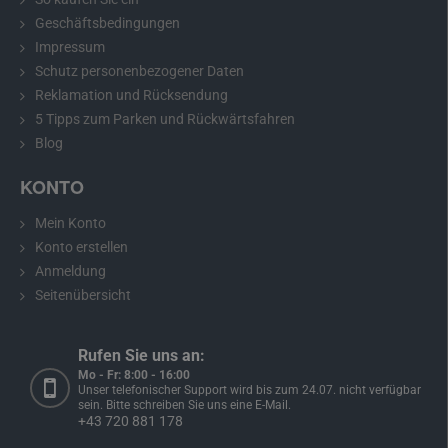
Geschäftsbedingungen
Impressum
Schutz personenbezogener Daten
Empfehlung:
Bitte messen Sie vor dem Kauf die Abmessungen
Reklamation und Rücksendung
Ihrer Nummernschildbeleuchtung und vergleichen Sie diese mit
5 Tipps zum Parken und Rückwärtsfahren
dem gewählten Modell.
Blog
KONTO
Rückfahrkamera für Mercedes-Benz C, E, CL,
Mein Konto
S, CLK-Klasse
Konto erstellen
Anmeldung
Die Rückfahrkamera für Mercedes-Benz C, E, CL, S, CLK-Klasse
passt genau an die Stelle Ihrer Nummernschildbeleuchtung. Der
Seitenübersicht
Einbau ist einfach und erfolgt ohne mechanische Beschädigung
der Fahrzeugkarosserie. Nach dem Einbau dient die Kamera auch
Rufen Sie uns an:
als vollwertige Nummernschildbeleuchtung.
Mo - Fr: 8:00 - 16:00
Unser telefonischer Support wird bis zum 24.07. nicht verfügbar
Sie bauen
die Rückfahrkamera ein und
schließen sie gemäß der
sein. Bitte schreiben Sie uns eine E-Mail.
detaillierten, aber einfachen Anleitung
, die Sie im Paket finden,
an
+43 720 881 178
den Monitor an.
Die Kamera
verfügt über einen vierpoligen Mini-