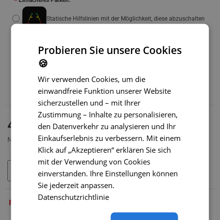
Einfacheres Parken:
Statische Hilfslinien mit der Möglichkeit, diese abzuschalten
Dynamische Hilfslinien
(+14 €)
Probieren Sie unsere Cookies
🍪
Wir empfehlen außerdem:
Wir verwenden Cookies, um die
WLAN-Adapter für Funkübertragung – SONDERPREIS
einwandfreie Funktion unserer Website
(+39 €)
sicherzustellen und – mit Ihrer
Zustimmung – Inhalte zu personalisieren,
AUF LAGER
41,99 €
den Datenverkehr zu analysieren und Ihr
MODELL:
SC-052-O
Einkaufserlebnis zu verbessern. Mit einem
Netto 34,99 €
Klick auf „Akzeptieren“ erklären Sie sich
mit der Verwendung von Cookies
IN DEN WARENKORB
einverstanden. Ihre Einstellungen können
Sie jederzeit anpassen.
Datenschutzrichtlinie
PRODUKTBESCHREIBUNG