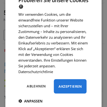
Probieren Sie unsere Cookies
🍪
AUF LAGER
50,90 €
Wir verwenden Cookies, um die
MODELL:
TC-003
einwandfreie Funktion unserer Website
Netto 42,42 €
sicherzustellen und – mit Ihrer
Zustimmung – Inhalte zu personalisieren,
IN DEN WARENKORB
den Datenverkehr zu analysieren und Ihr
Einkaufserlebnis zu verbessern. Mit einem
Klick auf „Akzeptieren“ erklären Sie sich
PRODUKTBESCHREIBUNG
mit der Verwendung von Cookies
einverstanden. Ihre Einstellungen können
Die Kamera ist für folgende Volkswagen-
Sie jederzeit anpassen.
Modelle geeignet:
Datenschutzrichtlinie
VW Golf 5 Variant (2007 - 2009)
ABLEHNEN
bei gleichen Abmessungen auch andere Modelle
AKZEPTIEREN
TECHNISCHE INFORMATIONEN
ANPASSEN