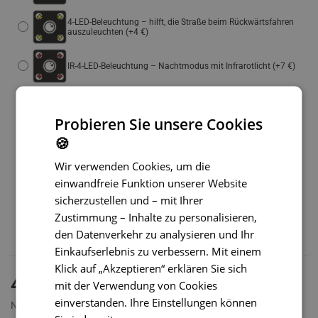
4-LED-Beleuchtung – hilft, die Straße beim Rückwärtsfahren
auszuleuchten
(+4 €)
IR-4-LED-Beleuchtung – Nachtmodus mit Infrarotlicht
(+7 €)
Einfacheres Parken:
Probieren Sie unsere Cookies
Statische Hilfslinien mit der Möglichkeit, diese abzuschalten
🍪
Wir verwenden Cookies, um die
Dynamische Hilfslinien
(+14 €)
einwandfreie Funktion unserer Website
sicherzustellen und – mit Ihrer
Wir empfehlen außerdem:
Zustimmung – Inhalte zu personalisieren,
WLAN-Adapter für Funkübertragung – SONDERPREIS
den Datenverkehr zu analysieren und Ihr
(+39 €)
Einkaufserlebnis zu verbessern. Mit einem
Klick auf „Akzeptieren“ erklären Sie sich
AUF LAGER
41,99 €
mit der Verwendung von Cookies
MODELL:
SC-024
einverstanden. Ihre Einstellungen können
Netto 34,99 €