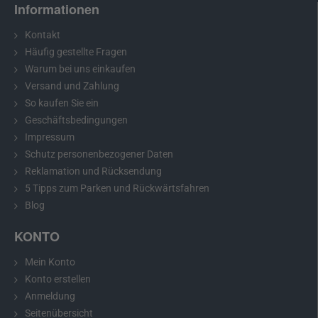
Informationen
Kontakt
Häufig gestellte Fragen
Warum bei uns einkaufen
Versand und Zahlung
So kaufen Sie ein
Geschäftsbedingungen
Impressum
Schutz personenbezogener Daten
Empfehlung:
Bitte messen Sie vor dem Kauf die Abmessungen
Reklamation und Rücksendung
Ihrer Nummernschildbeleuchtung und vergleichen Sie diese mit
5 Tipps zum Parken und Rückwärtsfahren
dem gewählten Modell.
Blog
KONTO
Rückfahrkamera für Kia Ceed, Sportage,
Mein Konto
Carens und andere
Konto erstellen
Anmeldung
Die Rückfahrkamera für Kia Ceed, Sportage, Carens und andere
passt genau an die Stelle Ihrer Nummernschildbeleuchtung. Der
Seitenübersicht