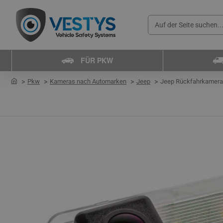
Auf
der
Seite
FÜR PKW
suchen...
home
Pkw
Kameras nach Automarken
Jeep
Jeep Rückfahrkamera 