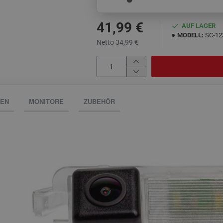
41,99 €
AUF LAGER
MODELL:
SC-12
Netto 34,99 €
NEN
MONITORE
ZUBEHÖR