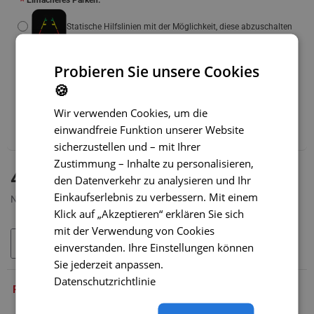
Einfacheres Parken:
Statische Hilfslinien mit der Möglichkeit, diese abzuschalten
Dynamische Hilfslinien
(+14 €)
Probieren Sie unsere Cookies
🍪
Wir empfehlen außerdem:
Wir verwenden Cookies, um die
WLAN-Adapter für Funkübertragung – SONDERPREIS
einwandfreie Funktion unserer Website
(+39 €)
sicherzustellen und – mit Ihrer
Zustimmung – Inhalte zu personalisieren,
AUF LAGER
41,99 €
den Datenverkehr zu analysieren und Ihr
MODELL:
SC-006-O
Einkaufserlebnis zu verbessern. Mit einem
Netto 34,99 €
Klick auf „Akzeptieren“ erklären Sie sich
mit der Verwendung von Cookies
IN DEN WARENKORB
einverstanden. Ihre Einstellungen können
Sie jederzeit anpassen.
Datenschutzrichtlinie
PRODUKTBESCHREIBUNG