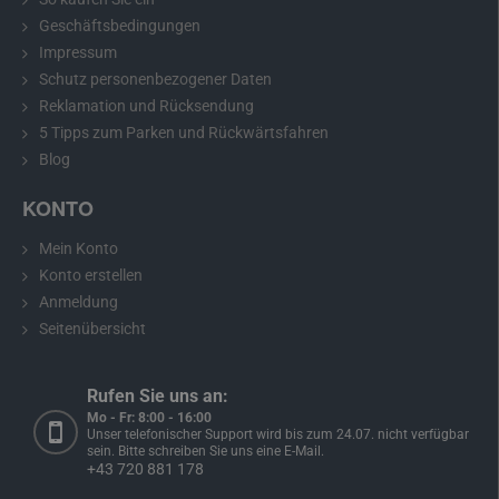
Geschäftsbedingungen
Impressum
Schutz personenbezogener Daten
Reklamation und Rücksendung
5 Tipps zum Parken und Rückwärtsfahren
Empfehlung:
Bitte messen Sie vor dem Kauf die Abmessungen
Blog
Ihrer Nummernschildbeleuchtung und vergleichen Sie diese mit
dem gewählten Modell.
KONTO
Mein Konto
Konto erstellen
Rückfahrkamera für Chevrolet Aveo, Cruze,
Anmeldung
Captiva, Lacetti, Epica, Orlando, Matiz
Seitenübersicht
Die Rückfahrkamera für Chevrolet Aveo, Cruze, Captiva, Lacetti,
Epica, Orlando, Matiz
passt genau an die Stelle Ihrer
Rufen Sie uns an:
Nummernschildbeleuchtung. Der Einbau ist einfach und erfolgt
Mo - Fr: 8:00 - 16:00
ohne mechanische Beschädigung der Fahrzeugkarosserie. Nach
Unser telefonischer Support wird bis zum 24.07. nicht verfügbar
dem Einbau dient die Kamera auch als vollwertige
sein. Bitte schreiben Sie uns eine E-Mail.
+43 720 881 178
Nummernschildbeleuchtung.