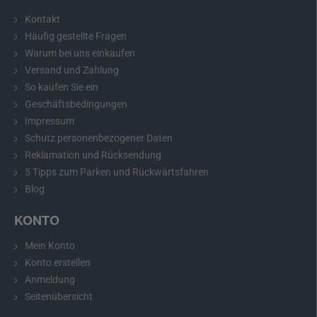
Kontakt
Häufig gestellte Fragen
Warum bei uns einkaufen
Versand und Zahlung
So kaufen Sie ein
Geschäftsbedingungen
Impressum
Schutz personenbezogener Daten
Reklamation und Rücksendung
Empfehlung:
Bitte messen Sie vor dem Kauf die Abmessungen
5 Tipps zum Parken und Rückwärtsfahren
Ihrer Nummernschildbeleuchtung und vergleichen Sie diese mit
Blog
dem gewählten Modell.
KONTO
Mein Konto
Rückfahrkamera für Audi A3, A4, A6, A8, Q7
Konto erstellen
Die Rückfahrkamera für Audi A3, A4, A6, A8, Q7
passt genau an
Anmeldung
die Stelle Ihrer Nummernschildbeleuchtung. Der Einbau ist einfach
Seitenübersicht
und erfolgt ohne mechanische Beschädigung der