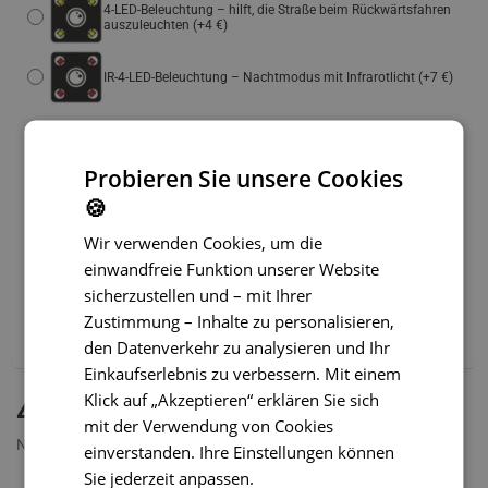
4-LED-Beleuchtung – hilft, die Straße beim Rückwärtsfahren
auszuleuchten
(+4 €)
IR-4-LED-Beleuchtung – Nachtmodus mit Infrarotlicht
(+7 €)
Einfacheres Parken:
Probieren Sie unsere Cookies
Statische Hilfslinien mit der Möglichkeit, diese abzuschalten
🍪
Dynamische Hilfslinien
(+14 €)
Wir verwenden Cookies, um die
einwandfreie Funktion unserer Website
sicherzustellen und – mit Ihrer
Wir empfehlen außerdem:
Zustimmung – Inhalte zu personalisieren,
WLAN-Adapter für Funkübertragung – SONDERPREIS
(+39 €)
den Datenverkehr zu analysieren und Ihr
Einkaufserlebnis zu verbessern. Mit einem
Klick auf „Akzeptieren“ erklären Sie sich
AUF LAGER
41,99 €
MODELL:
SC-003
mit der Verwendung von Cookies
Netto 34,99 €
einverstanden. Ihre Einstellungen können
Sie jederzeit anpassen.