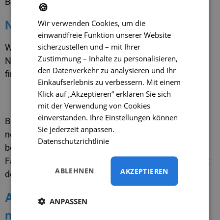
Beladen sowie bei Arbeiten in engen Räumen.
🍪
Neuheiten für größere Transporter
Wir verwenden Cookies, um die
einwandfreie Funktion unserer Website
sicherzustellen und – mit Ihrer
Wir haben unser Sortiment auch für größere
Zustimmung – Inhalte zu personalisieren,
Nutzfahrzeuge erweitert. Neue Modelle auf Lager
den Datenverkehr zu analysieren und Ihr
finden Sie auch für:
Einkaufserlebnis zu verbessern. Mit einem
Klick auf „Akzeptieren“ erklären Sie sich
Renault Master 4. Generation ab Baujahr 2024
Nissan Interstar ab Baujahr 2024
mit der Verwendung von Cookies
einverstanden. Ihre Einstellungen können
Bei größeren Transportern ist eine Rückfahrkamera
Sie jederzeit anpassen.
noch wichtiger. Sie hilft dem Fahrer, Entfernungen
Datenschutzrichtlinie
besser einzuschätzen, verringert das Risiko von
Fahrzeugschäden beim Rückwärtsfahren und erhöht
ABLEHNEN
AKZEPTIEREN
den Komfort im täglichen Betrieb deutlich.
Auch der Iveco Daily 2024+ fehlt
ANPASSEN
nicht