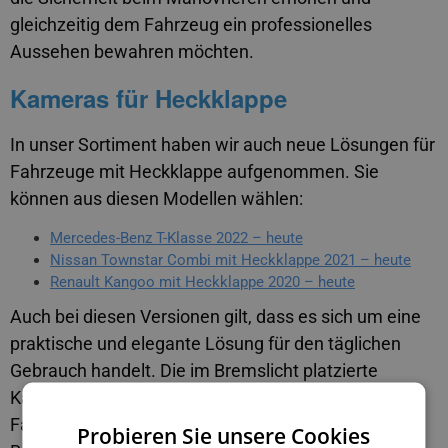
gleichzeitig dem Fahrzeug ein professionelles
Aussehen bewahren möchten.
Kameras für Heckklappe
In unser Sortiment haben wir auch neue Lösungen für
Fahrzeuge mit Heckklappe aufgenommen. Sie
können aus diesen Modellen wählen:
Mercedes-Benz T-Klasse 2022 – heute
Nissan Townstar Combi mit Heckklappe 2021 – heute
Renault Kangoo mit Heckklappe 2020 – heute
Auch bei diesen Versionen gilt, dass es sich um eine
praktische und elegante Lösung für den täglichen
Gebrauch handelt. Die im Bremslicht platzierte
Kamera bietet einen natürlichen Blick hinter das
Fahrzeug und hilft beim Parken in der Stadt, beim
Probieren Sie unsere Cookies