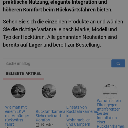
praktische Nutzung, elegante Integration und
höheren Komfort beim Rückwärtsfahren
bieten.
Sehen Sie sich die einzelnen Produkte an und wählen
Sie die richtige Variante je nach Marke, Modell und
Typ der Hecktüren. Alle genannten Neuheiten sind
bereits auf Lager
und bereit zur Bestellung.
BELIEBTE ARTIKEL
Warum ist ein
Filter gegen
Wie man mit
Einsatz von
Interferenzen
einem LKW
Rückfahrkamera:
Rückfahrkameras
bei der
mit Anhänger
Sicherheit und
in
Installation
rückwärts
Komfort
Wohnmobilen
einer
fährt
und Campern
19
März
Rückfahrkamera