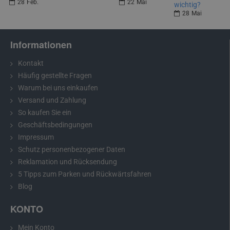
28
Feb.
22
Mai
wichtig?
28
Mai
Informationen
Kontakt
Häufig gestellte Fragen
Warum bei uns einkaufen
Versand und Zahlung
So kaufen Sie ein
Geschäftsbedingungen
Impressum
Schutz personenbezogener Daten
Reklamation und Rücksendung
5 Tipps zum Parken und Rückwärtsfahren
Blog
KONTO
Mein Konto