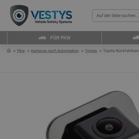
Auf
der
Seite
FÜR PKW
suchen...
home
Pkw
Kameras nach Automarken
Toyota
Toyota Rückfahrkame