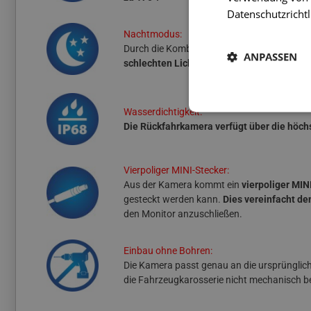
Datenschutzrichtl
Nachtmodus:
Durch die Kombination eines leistungsstar
ANPASSEN
schlechten Lichtverhältnissen (ab 0,1 Lux) 
Wasserdichtigkeit:
Die Rückfahrkamera verfügt über die höch
Vierpoliger MINI-Stecker:
Aus der Kamera kommt ein
vierpoliger MI
gesteckt werden kann.
Dies vereinfacht de
den Monitor anzuschließen.
Einbau ohne Bohren:
Die Kamera passt genau an die ursprünglic
die Fahrzeugkarosserie nicht mechanisch b