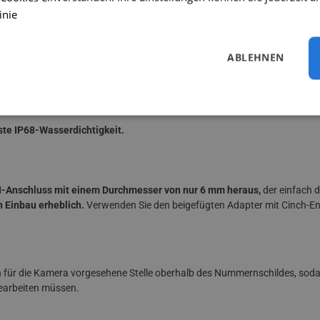
inie
ken Sensors, hochwertiger Optik und moderner Technologie kann die Kam
ABLEHNEN
ein Bild
wiedergeben.
ste IP68-Wasserdichtigkeit.
NI-Anschluss mit einem Durchmesser von nur 6 mm heraus,
der einfach d
n Einbau erheblich.
Verwenden Sie den beigefügten Adapter mit Cinch-E
h für die Kamera vorgesehene Stelle oberhalb des Nummernschildes, soda
earbeiten müssen.