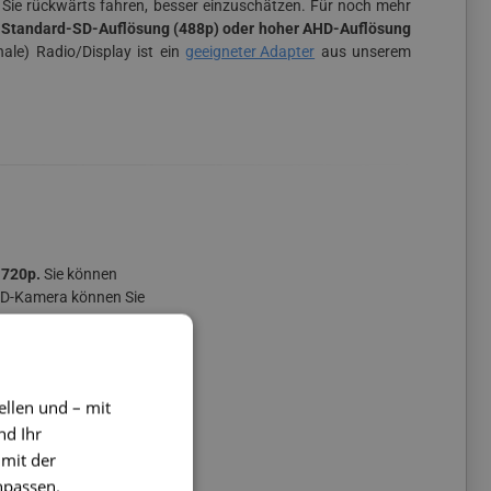
 Sie rückwärts fahren, besser einzuschätzen. Für noch mehr
in Standard-SD-Auflösung (488p) oder hoher AHD-Auflösung
ale) Radio/Display ist ein
geeigneter Adapter
aus unserem
 720p.
Sie können
AHD-Kamera können Sie
 sicher sind, wählen
ellen und – mit
nd Ihr
dsfähigkeit gegen
 mit der
kungswinkel von bis
npassen.