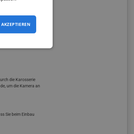
era
auch bei sehr
AKZEPTIEREN
urch die Karosserie
nde, um die Kamera an
ss Sie beim Einbau