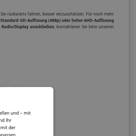
 Sie rückwärts fahren, besser einzuschätzen. Für noch mehr
in Standard-SD-Auflösung (488p) oder hoher AHD-Auflösung
) Radio/Display anschließen
, kontaktieren Sie bitte unseren
 720p.
Sie können
AHD-Kamera können Sie
 sicher sind, wählen
ellen und – mit
nd Ihr
 mit der
npassen.
dsfähigkeit gegen