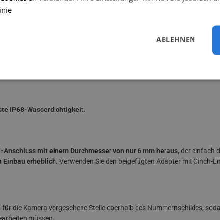
t.
Die Kamera erfasst fast den gesamten Parkbereich mit einem Abdec
inie
ABLEHNEN
ken Sensors, hochwertiger Optik und moderner Technologie kann die Kam
ein Bild
wiedergeben.
ste IP68-Wasserdichtigkeit.
NI-Anschluss mit einem Durchmesser von nur 6 mm heraus,
der einfach d
n Einbau erheblich.
Verwenden Sie den beigefügten Adapter mit Cinch-E
h für die Kamera vorgesehene Stelle oberhalb des Nummernschildes, soda
earbeiten müssen.