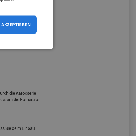
kungswinkel von bis
AKZEPTIEREN
era
auch bei sehr
urch die Karosserie
nde, um die Kamera an
ss Sie beim Einbau