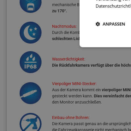
mechanische Beschädigungen gewährleiste
Datenschutzrichtl
zu 170°.
ANPASSEN
Nachtmodus:
Durch die Kombination eines leistungsstar
schlechten Lichtverhältnissen (ab 0,1 Lux) 
Wasserdichtigkeit:
Die Rückfahrkamera verfügt über die höch
Vierpoliger MINI-Stecker:
Aus der Kamera kommt ein
vierpoliger MI
gesteckt werden kann.
Dies vereinfacht de
den Monitor anzuschließen.
Einbau ohne Bohren:
Die Kamera passt genau an die ursprünglic
die Fahrzeugkarosserie nicht mechanisch b