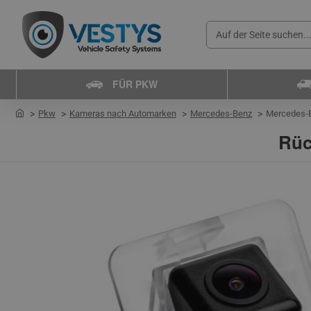
Auf
der
Seite
FÜR PKW
suchen...
home
Pkw
Kameras nach Automarken
Mercedes-Benz
Mercedes-B
Rüc