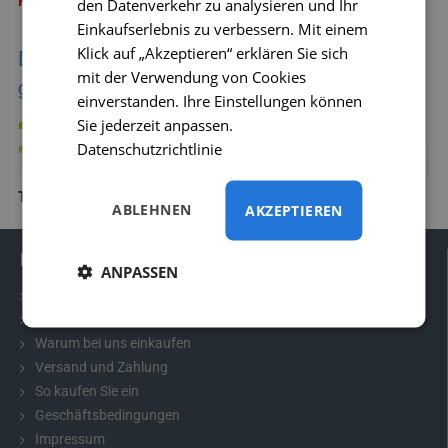
PRODUKTBESCHREIBUNG
den Datenverkehr zu analysieren und Ihr
Einkaufserlebnis zu verbessern. Mit einem
Klick auf „Akzeptieren“ erklären Sie sich
Die Kamera ist für folgende Honda-Modelle
mit der Verwendung von Cookies
geeignet:
einverstanden. Ihre Einstellungen können
Sie jederzeit anpassen.
Accord (2011 - 2013)
Datenschutzrichtlinie
bei gleichen Abmessungen auch andere Modelle
TECHNISCHE INFORMATIONEN
ABLEHNEN
AKZEPTIEREN
Informationen
ANPASSEN
Kontakt
Häufig gestellte Fragen
Warum bei uns einkaufen
Versand und Zahlung
So kaufen Sie ein
Geschäftsbedingungen
Impressum