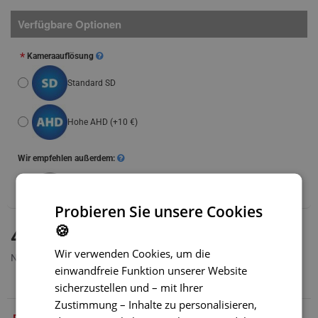
Verfügbare Optionen
Kameraauflösung
Standard SD
Hohe AHD
(+10 €)
Wir empfehlen außerdem:
WLAN-Adapter für Funkübertragung – SONDERPREIS
(+39 €)
Probieren Sie unsere Cookies
🍪
NEUE WARE BALD AUF LAGER
41,99 €
MODELL:
SC-023
Wir verwenden Cookies, um die
Netto 34,99 €
einwandfreie Funktion unserer Website
sicherzustellen und – mit Ihrer
Zustimmung – Inhalte zu personalisieren,