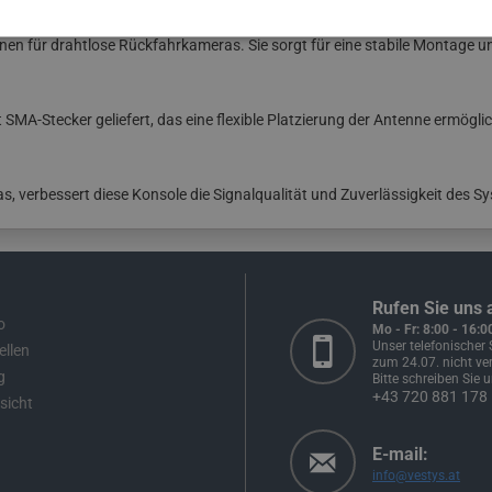
nen für drahtlose Rückfahrkameras. Sie sorgt für eine stabile Montage u
SMA-Stecker geliefert, das eine flexible Platzierung der Antenne ermöglic
, verbessert diese Konsole die Signalqualität und Zuverlässigkeit des S
Rufen Sie uns 
o
Mo - Fr: 8:00 - 16:0
Unser telefonischer 
ellen
zum 24.07. nicht ver
g
Bitte schreiben Sie u
+43 720 881 178
sicht
E-mail:
info@vestys.at