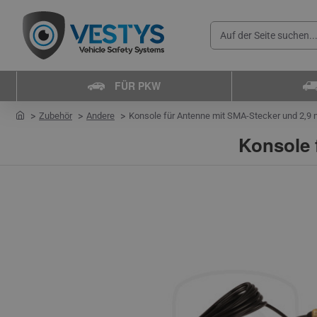
Auf
der
Seite
FÜR PKW
suchen...
home
Zubehör
Andere
Konsole für Antenne mit SMA-Stecker und 2,9 
Konsole 