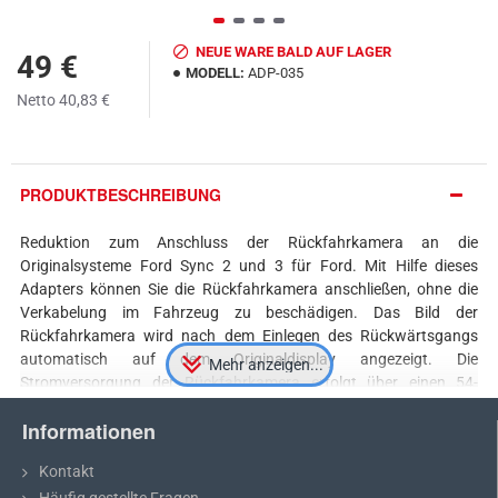
NEUE WARE BALD AUF LAGER
49 €
MODELL:
ADP-035
Netto 40,83 €
PRODUKTBESCHREIBUNG
Reduktion zum Anschluss der Rückfahrkamera an die
Originalsysteme Ford Sync 2 und 3 für Ford. Mit Hilfe dieses
Adapters können Sie die Rückfahrkamera anschließen, ohne die
Verkabelung im Fahrzeug zu beschädigen. Das Bild der
Rückfahrkamera wird nach dem Einlegen des Rückwärtsgangs
automatisch auf dem Originaldisplay angezeigt. Die
Stromversorgung der Rückfahrkamera erfolgt über einen 54-
poligen Stecker, wie im Anschlussplan dargestellt, wodurch alle
Informationen
Steuerfunktionen im Mediensystem des Fahrzeugs erhalten
bleiben.
Kontakt
VOR DEM KAUF: