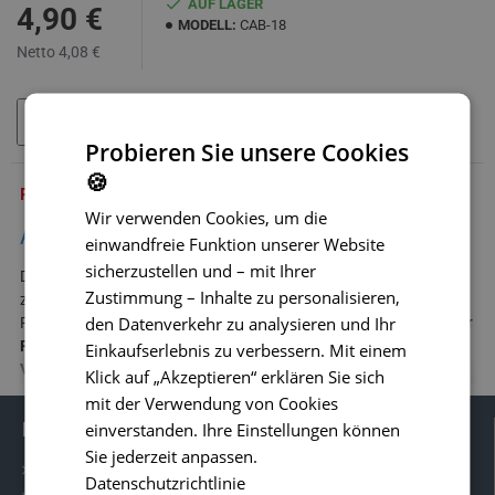
AUF LAGER
4,90 €
MODELL:
CAB-18
Netto 4,08 €
IN DEN WARENKORB
Probieren Sie unsere Cookies
🍪
PRODUKTBESCHREIBUNG
Wir verwenden Cookies, um die
Adapter mini 4-PIN Buchse / 4-PIN Stecker
einwandfreie Funktion unserer Website
sicherzustellen und – mit Ihrer
Der praktische
Adapter mini 4-PIN Buchse / 4-PIN Stecker
dient
Zustimmung – Inhalte zu personalisieren,
zur einfachen Verbindung von Geräten mit unterschiedlichen 4-
den Datenverkehr zu analysieren und Ihr
PIN-Steckertypen. Er ermöglicht den problemlosen Anschluss einer
Rückfahrkamera, eines Monitors oder eines
Einkaufserlebnis zu verbessern. Mit einem
Verlängerungskabels
in Fahrzeug-Kamerasystemen.
Klick auf „Akzeptieren“ erklären Sie sich
Kompatibilität mit Kamerasystemen
mit der Verwendung von Cookies
Informationen
einverstanden. Ihre Einstellungen können
Der Adapter ist für den Einsatz in
Kamerasystemen für LKW,
Sie jederzeit anpassen.
Transporter, Busse, Wohnmobile oder Arbeitsmaschinen
Kontakt
Datenschutzrichtlinie
konzipiert. Er hilft in Situationen, in denen Geräte mit